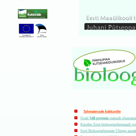
Talvepäevade kokkuvõte
Osale
Siili preemia
statuudi sõnastami
Küsitlus Eesti bioloogiaolümpiaadi vo
Eesti Bioloogiaõpetajate Ühingu aasta