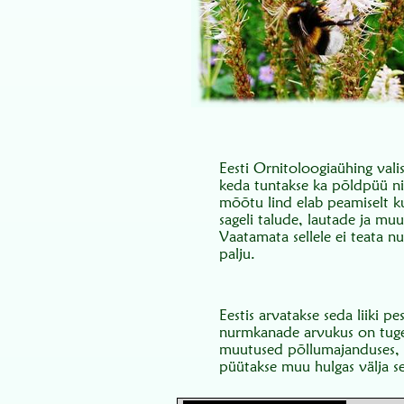
Eesti Ornitoloogiaühing vali
keda tuntakse ka põldpüü ni
mõõtu lind elab peamiselt k
sageli talude, lautade ja mu
Vaatamata sellele ei teata n
palju.
Eestis arvatakse seda liiki
nurmkanade arvukus on tugev
muutused põllumajanduses, p
püütakse muu hulgas välja s