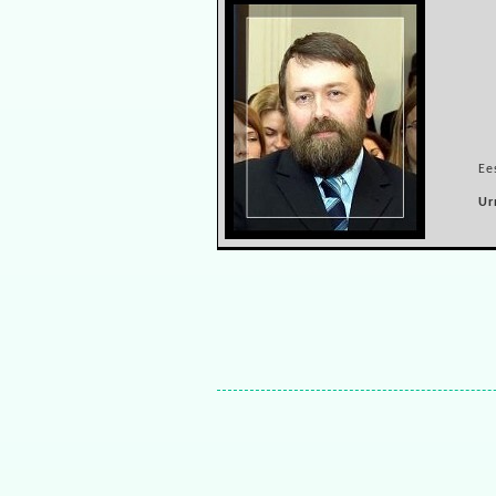
Ee
Ur