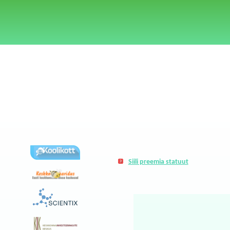
Siili preemia statuut