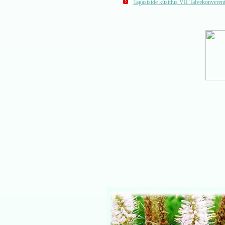
Tagasiside küsitlus VII Talvekonverent