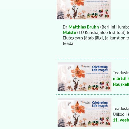
Dr
Matthias Bruhn
(Berliini Humbol
Maiste
(TÜ Kunstiajaloo Instituut) 
Elutegevus jätab jälgi, ja kunst on 
teada.
Teaduske
märtsil 
Hauskel
Teaduske
Ülikooli
11. veeb