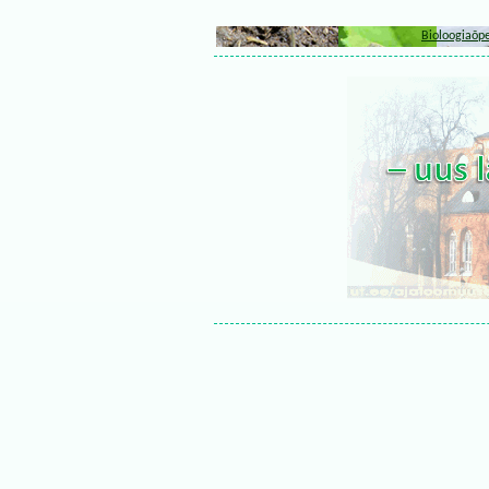
Bioloogiaõpe