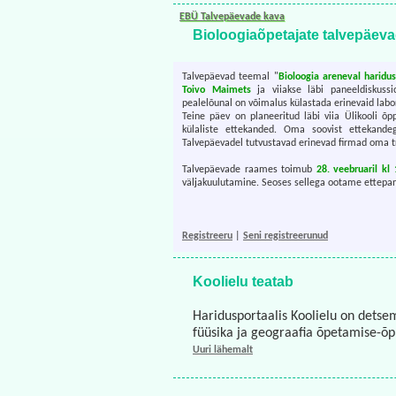
EBÜ Talvepäevade kava
Bioloogiaõpetajate talvepäev
Talvepäevad teemal "
Bioloogia areneval haridu
Toivo Maimets
ja viiakse läbi paneeldiskuss
pealelõunal on võimalus külastada erinevaid labo
Teine päev on planeeritud läbi viia Ülikooli õ
külaliste ettekanded. Oma soovist ettekande
Talvepäevadel tutvustavad erinevad firmad oma 
Talvepäevade raames toimub
28. veebruaril kl
väljakuulutamine. Seoses sellega ootame ettepan
Registreeru
|
Seni registreerunud
Koolielu teatab
Haridusportaalis Koolielu on detse
füüsika ja geograafia õpetamise-õ
Uuri lähemalt