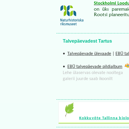
Stockholmi Lood
on üks paremaid
Rootsi planeerit
Talvepäevadest Tartus
•
Talvepäevade ülevaade
|
EBÜ ta
•
EBÜ talvepäevade pildialbum
Lehe ülaservas olevate nooltega
galerii juurde saab ikoonilt
Kokkuvõte Tallinna biol