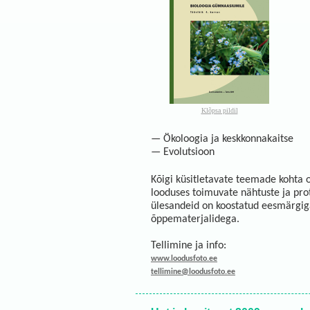
Klõpsa pildil
— Ökoloogia ja keskkonnakaitse
— Evolutsioon
Kõigi küsitletavate teemade kohta o
looduses toimuvate nähtuste ja pro
ülesandeid on koostatud eesmärgiga 
õppematerjalidega.
Tellimine ja info:
www.loodusfoto.ee
tellimine@loodusfoto.ee