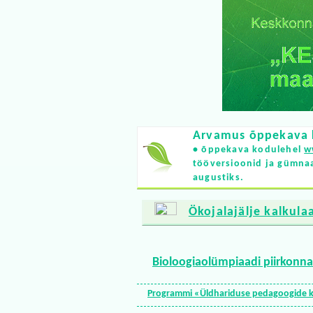
Arvamus õppekava 
• õppekava kodulehel
w
tööversioonid ja gümnaa
augustiks.
Ökojalajälje kalkula
Bioloogiaolümpiaadi piirkonn
Programmi «Üldhariduse pedagoogide kva