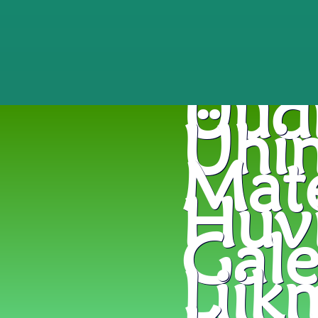
Uud
Ühin
Mate
Huvi
Viktoriin «Looduskaitse 100»
Gale
Keskkonnaharidusleht
|
Keskkon
Liik