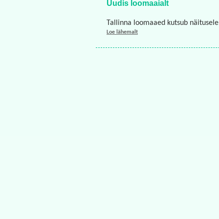
Uudis loomaaialt
Tallinna loomaaed kutsub näitusel
Loe lähemalt