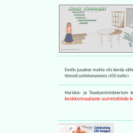
Eestis juuakse mahla viis korda väh
lähemalt mahlakampaaniast «SÖÖ mahla!»
Haridus- ja Teadusministeerium ko
keskkonnaalaste uurimistööde k