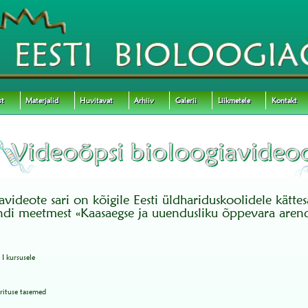
st
Materjalid
Huvitavat
Arhiiv
Galerii
Liikmetele
Kontakt
videote sari on kõigile Eesti üldhariduskoolidele kätte
ndi meetmest «Kaasaegse ja uuendusliku õppevara aren
 I kursusele
erituse tasemed