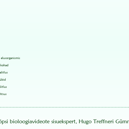
 elusorganismis
ukohad
litlus
übid
litlus
ähtsus
õpsi bioloogiavideote sisuekspert, Hugo Treffneri Güm