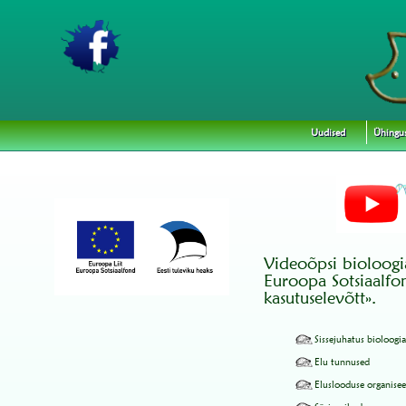
Uudised
Ühingu
Videoõpsi bioloogia
Euroopa Sotsiaalfo
kasutuselevõtt».
Sissejuhatus bioloogia
Elu tunnused
Eluslooduse organise