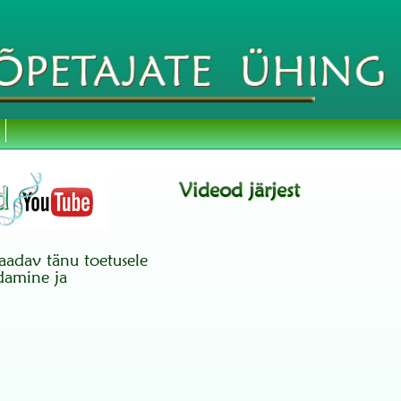
Videod järjest
saadav tänu toetusele
damine ja