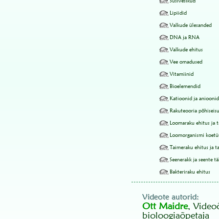
Süsivesikud
Lipiidid
Valkude ülesanded
DNA ja RNA
Valkude ehitus
Vee omadused
Vitamiinid
Bioelemendid
Katioonid ja anioonid
Rakuteooria põhiseis
Loomaraku ehitus ja ta
Loomorganismi koetü
Taimeraku ehitus ja ta
Seenerakk ja seente t
Bakteriraku ehitus
Videote autorid:
Ott Maidre
, Video
bioloogiaõpetaja