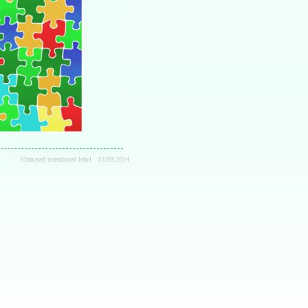
Viimased uuendused lehel
13.09.2014