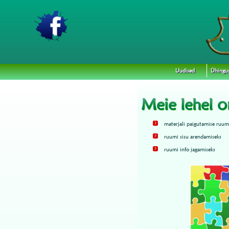
Uudised
Ühingu
Meie lehel 
materjali paigutamise ruum
ruumi sisu arendamiseks
ruumi info jagamiseks