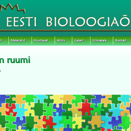
st
Materjalid
Huvitavat
Arhiiv
Galerii
Liikmetele
Kontakt
on ruumi
i