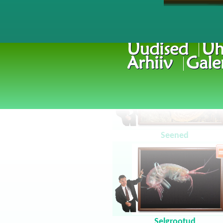
Uudised
Üh
Arhiiv
Galer
Seened
Selgrootud