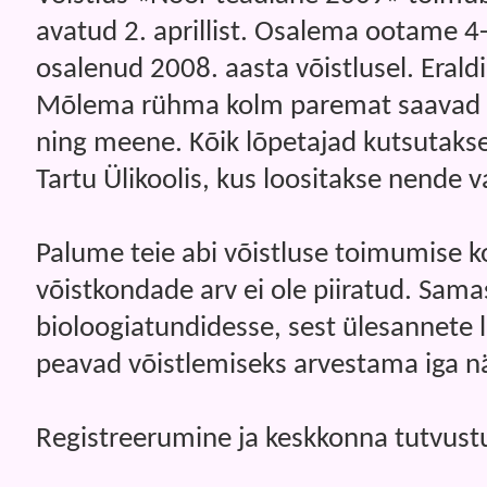
avatud 2. aprillist. Osalema ootame 4-li
osalenud 2008. aasta võistlusel. Eraldi 
Mõlema rühma kolm paremat saavad m
ning meene. Kõik lõpetajad kutsutakse
Tartu Ülikoolis, kus loositakse nende 
Palume teie abi võistluse toimumise ko
võistkondade arv ei ole piiratud. Samas
bioloogiatundidesse, sest ülesannete
peavad võistlemiseks arvestama iga nä
Registreerumine ja keskkonna tutvust