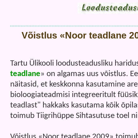
Võistlus «Noor teadlane 200
Tartu Ülikooli loodusteadusliku harid
teadlane
» on algamas uus võistlus. E
näitasid, et keskkonna kasutamine are
bioloogiateadmisi integreeritult füüsi
teadlast" hakkaks kasutama kõik õpilas
toimub Tiigrihüppe Sihtasutuse toel n
Võistlus «Noor teadlane 2009» toimub 