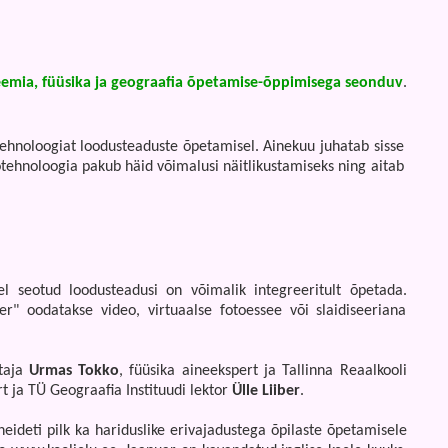
eemia, füüsika ja geograafia õpetamise-õppimisega seonduv
.
tehnoloogiat loodusteaduste õpetamisel. Ainekuu juhatab sisse
nfotehnoloogia pakub häid võimalusi näitlikustamiseks ning aitab
l seotud loodusteadusi on võimalik integreeritult õpetada.
" oodatakse video, virtuaalse fotoessee või slaidiseeriana
etaja
Urmas Tokko
, füüsika aineekspert ja Tallinna Reaalkooli
t ja TÜ Geograafia Instituudi lektor
Ülle Liiber
.
heideti pilk ka hariduslike erivajadustega õpilaste õpetamisele