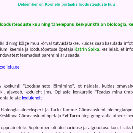
Detsember on Koolielu portaalis loodusteaduste kuu
 loodusteaduste kuu ning tähelepanu keskpunktis on bioloogia, k
iklid ning kõige muu kõrval tutvustatakse, kuidas saab kasutada info
iumi keemia ja loodusõpetuse õpetaja
Katrin Soika
, kes leiab, et i
tunduvatest teemadest paremini aru saada.
oolielu.ee
 konkursil "Loodusainete lõimimine", et näidata, kuidas omavahe
i, ajaveeb, koduleht jms. Õpilaste konkursile "Teadus minu ümber
kohta leiate
kodulehelt
ali bioloogia aineekspert ja Tartu Tamme Gümnaasiumi bioloogiaõp
u Kesklinna Gümnaasiumi õpetaja
Evi Tarro
ning geograafia aineeksper
 õppeainetele. September oli alushariduse ja algõpetuse kuu, lisaks 