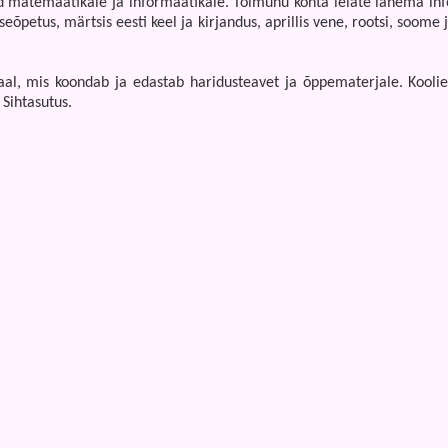
d matemaatikale ja informaatikale. Toimunu kohta leiate lähema inf
õpetus, märtsis eesti keel ja kirjandus, aprillis vene, rootsi, soome
aal, mis koondab ja edastab haridusteavet ja õppematerjale. Koolie
 Sihtasutus.