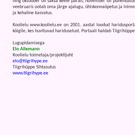
ning oktoober oli saksa keele päralt, november oli pühendatu
veebruaris ootab oma järge ajalugu, ühiskonnaõpetus ja inimese
ja kehaline kasvatus.
Koolielu www.koolielu.ee on 2001. aastal loodud haridusport
kõigile, kes huvituvad hariduselust. Portaali haldab Tiigrihüppe
Lugupidamisega
Elo Allemann
Koolielu toimetaja/projektijuht
elo@tiigrihype.ee
Tiigrihüppe Sihtasutus
www.tiigrihype.ee