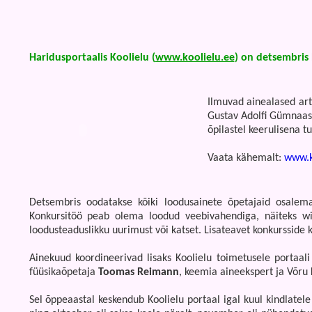
Haridusportaalis Koolielu (
www.koolielu.ee
) on detsembris
Ilmuvad ainealased art
Gustav Adolfi Gümnaas
õpilastel keerulisena 
Vaata kähemalt:
www.k
Detsembris oodatakse kõiki loodusainete õpetajaid osalema
Konkursitöö peab olema loodud veebivahendiga, näiteks wik
loodusteaduslikku uurimust või katset. Lisateavet konkursside 
Ainekuud koordineerivad lisaks Koolielu toimetusele porta
füüsikaõpetaja
Toomas Reimann
, keemia aineekspert ja Võr
Sel õppeaastal keskendub Koolielu portaal igal kuul kindlatele