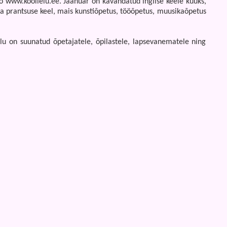
o www.koolielu.ee. Jaanuar on kavandatud inglise keele kuuks,
 ja prantsuse keel, mais kunstiõpetus, tööõpetus, muusikaõpetus
lu on suunatud õpetajatele, õpilastele, lapsevanematele ning