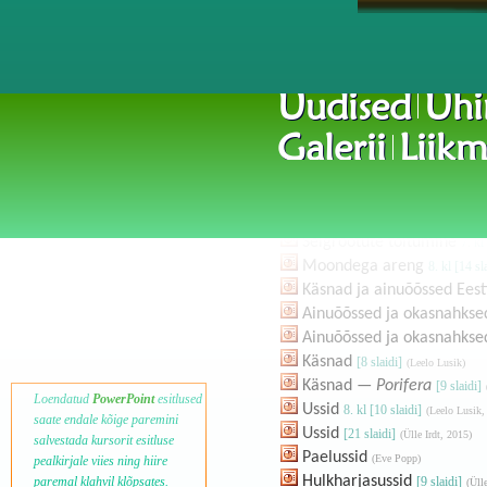
Uudised
Ühi
Selgrootud loomad
Galerii
Liikm
Selgrootute tunnused
8. kl 
Selgrootute hingamine 8. 
Selgrootute paljunemine 8
Selgrootute toitumine
7. kl
Moondega areng
8. kl [14 sl
Käsnad ja ainuõõssed Eest
Ainuõõssed ja okasnahkse
Ainuõõssed ja okasnahkse
Käsnad
[8 slaidi]
(Leelo Lusik)
Käsnad —
Porifera
[9 slaidi]
Loendatud
PowerPoint
esitlused
Ussid
8. kl [10 slaidi]
(Leelo Lusik,
saate endale kõige paremini
Ussid
[21 slaidi]
(Ülle Irdt, 2015)
salvestada kursorit esitluse
Paelussid
(Eve Popp)
pealkirjale viies ning hiire
Hulkharjasussid
[9 slaidi]
paremal klahvil klõpsates.
(Üll