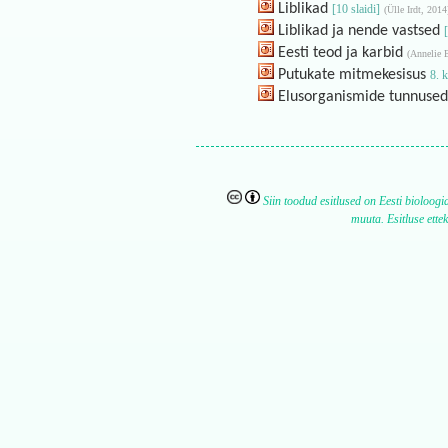
Liblikad
[10 slaidi]
(Ülle Irdt, 2014
Liblikad ja nende vastsed
Eesti teod ja karbid
(Annelie 
Putukate mitmekesisus
8. k
Elusorganismide tunnused
Siin toodud esitlused on Eesti bioloogi
muuta. Esitluse ette