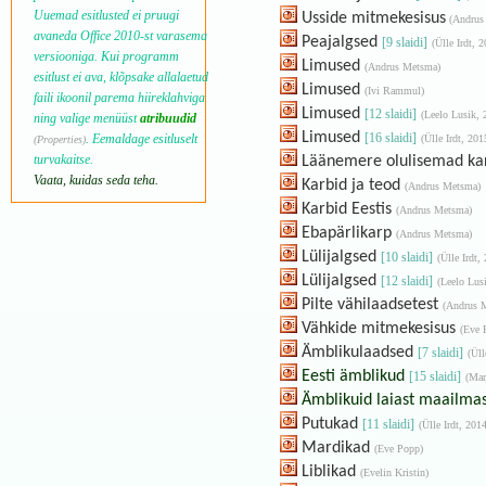
Uuemad esitlusted ei pruugi
Usside mitmekesisus
(Andrus
avaneda
Office
2010-st varasema
Peajalgsed
[9 slaidi]
(Ülle Irdt, 
versiooniga. Kui programm
Limused
(Andrus Metsma)
esitlust ei ava, klõpsake allalaetud
Limused
(Ivi Rammul)
faili ikoonil parema hiireklahviga
Limused
[12 slaidi]
(Leelo Lusik, 
ning valige menüüst
atribuudid
Limused
[16 slaidi]
. Eemaldage esitluselt
(Ülle Irdt, 201
(Properties)
turvakaitse.
Läänemere olulisemad ka
Vaata, kuidas seda teha.
Karbid ja teod
(Andrus Metsma)
Karbid Eestis
(Andrus Metsma)
Ebapärlikarp
(Andrus Metsma)
Lülijalgsed
[10 slaidi]
(Ülle Irdt,
Lülijalgsed
[12 slaidi]
(Leelo Lus
Pilte vähilaadsetest
(Andrus 
Vähkide mitmekesisus
(Eve 
Ämblikulaadsed
[7 slaidi]
(Üll
Eesti ämblikud
[15 slaidi]
(Mar
Ämblikuid laiast maailma
Putukad
[11 slaidi]
(Ülle Irdt, 201
Mardikad
(Eve Popp)
Liblikad
(Evelin Kristin)