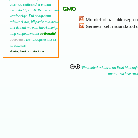
Uuemad esitlusted ei pruugi
GMO
avaneda
Office
2010-st varasema
versiooniga. Kui programm
Muudetud pärilikkusega 
esitlust ei ava, klõpsake allalaetud
Geneetiliselt muundatud 
faili ikoonil parema hiireklahviga
ning valige menüüst
atribuudid
. Eemaldage esitluselt
(Properties)
turvakaitse.
Vaata, kuidas seda teha.
Siin toodud esitlused on Eesti bioloogi
muuta. Esitluse ette