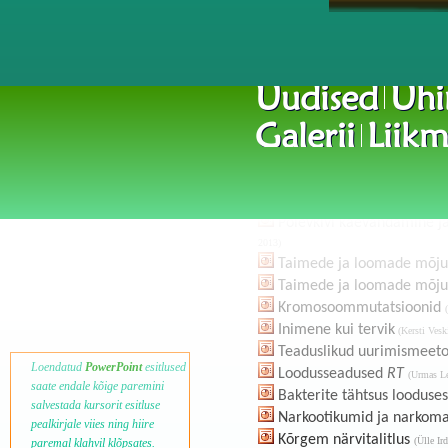
Uudised
Ühi
Galerii
Liikm
Huvitavat bioloogiast
Põlevkivi kaevandamine j
2013)
Taimede ja loomade mõju
Taimede ja loomade mõju
Kromosoommutatsioonid
Inimene kui tervik
(Kersti Vesk
Teaduslikud uurimismeeto
Loendatud
PowerPoint
esitlused
Loodusseadused
RT
(Urmas L
saate endale kõige paremini
Bakterite tähtsus looduses
salvestada kursorit esitluse
Narkootikumid ja narkom
pealkirjale viies ning hiire
Kõrgem närvitalitlus
(Ülle Ir
paremal klahvil klõpsates.