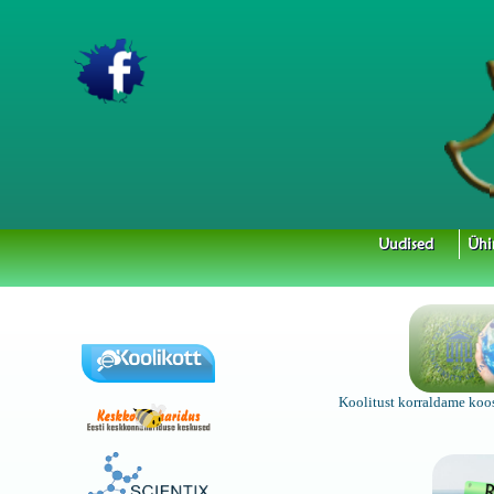
Uudised
Ühi
Koolitust korraldame koos