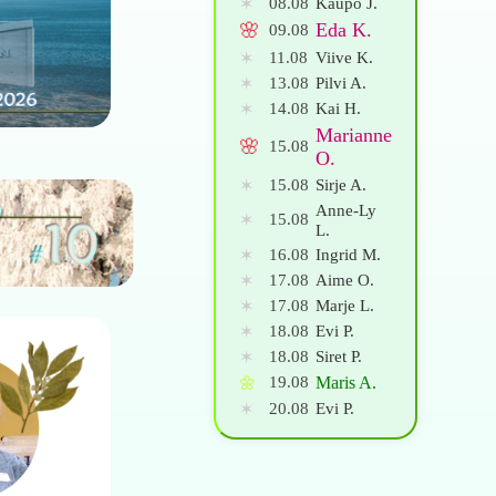
Kaupo J.
✶
08.08
🌸
Eda K.
09.08
Viive K.
✶
11.08
Pilvi A.
✶
13.08
Kai H.
✶
14.08
Marianne
🌸
15.08
O.
Sirje A.
✶
15.08
Anne-Ly
✶
15.08
L.
Ingrid M.
✶
16.08
Aime O.
✶
17.08
Marje L.
✶
17.08
Evi P.
✶
18.08
Siret P.
✶
18.08
Maris A.
🌼
19.08
Evi P.
✶
20.08