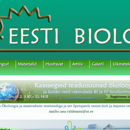
ngust
Materjalid
Huvitavat
Arhiiv
Galerii
Liikmetel
 Ökoloogia ja maateaduste instituudiga ja see õpetajatele tasuta (toit ja majutus o
mailto:ana.valdmann@ut.ee