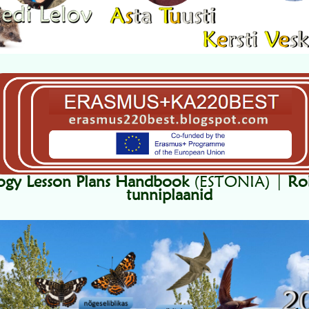
logy Lesson Plans Handbook
(ESTONIA) |
Ro
tunniplaanid