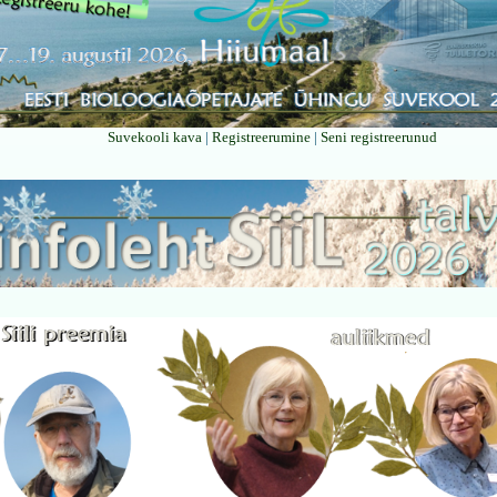
Suvekooli kava
|
Registreerumine
|
Seni registreerunud