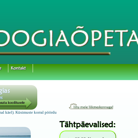
e
Kontakt
mal käel). Küsimuste korral pöördu
Tähtpäevalised: