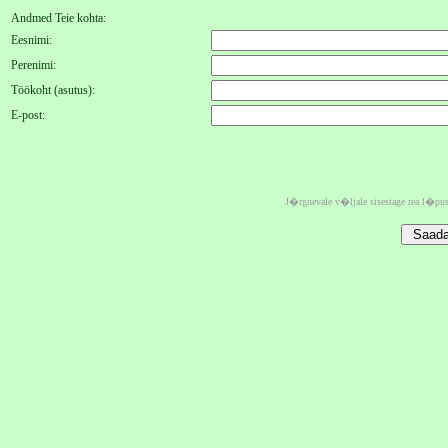
Andmed Teie kohta:
Eesnimi:
Perenimi:
Töökoht (asutus):
E-post:
J�rgnevale v�ljale sisestage rea l�pu