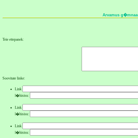
Arvamus g�mnaasi
Teie ettepanek:
Soovitate linke:
Link
l�hisisu:
Link
l�hisisu:
Link
l�hisisu: