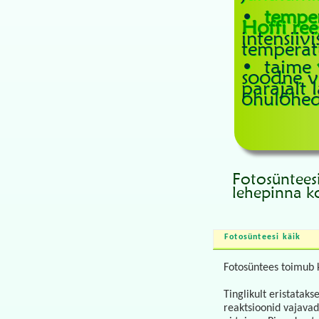
•
temper
Hoffi ree
intensiiv
temperatu
• taime
soodne vä
parajalt 
õhulõhed
Fotosüntees
lehepinna k
Fotosünteesi käik
Fotosüntees toimub k
Tinglikult eristataks
reaktsioonid vajavad