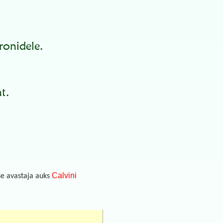
ronidele.
t.
Calvini
se avastaja auks