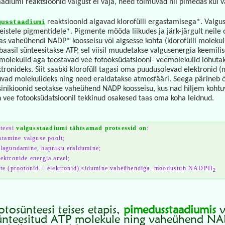
adiumi reaktsioonid valgust ei vaja, need toimuvad nii pimedas kui v
reaktsioonid algavad klorofülli ergastamisega*. Valgu
gusstaadiumi
t teistele pigmentidele*. Pigmente mööda liikudes ja järk-järgult neil
as vaheühendi NADP* koosseisu või algsesse kohta (klorofülli molekuli 
baasil sünteesitakse ATP, sel viisil muudetakse valgusenergia keemili
imolekulid aga teostavad vee fotooksüdatsiooni- veemolekulid lõhuta
tronideks. Siit saabki klorofüll tagasi oma puudusolevad elektronid (m
uvad molekulideks ning need eraldatakse atmosfääri. Seega pärineb õ
inikioonid seotakse vaheühend NADP koosseisu, kus nad hiljem kohtuv
n vee fotooksüdatsioonil tekkinud osakesed taas oma koha leidnud.
nteesi
valgusstaadiumi tähtsamad protsessid on
:
stamine valguse poolt;
lagundamine, hapniku eraldumine;
ktronide energia arvel;
te (prootonid + elektronid) sidumine vaheühendiga, moodustub NADPH
2
otosünteesi teises etapis,
pimedusstaadiumis
v
ünteesitud ATP molekule ning vaheühend NA