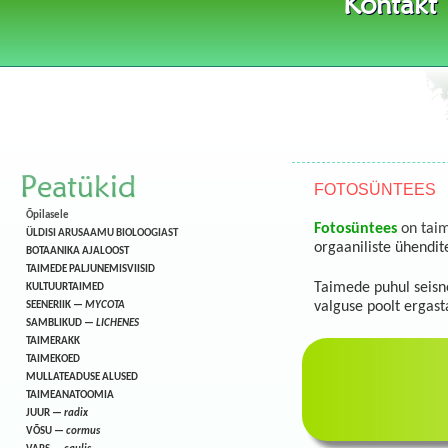
Kontakt
Peatükid
FOTOSÜNTEES
Õpilasele
Fotosüntees
on taim
ÜLDISI ARUSAAMU BIOLOOGIAST
orgaaniliste ühendit
BOTAANIKA AJALOOST
TAIMEDE PALJUNEMISVIISID
Taimede puhul seisne
KULTUURTAIMED
valguse poolt ergasta
SEENERIIK —
MYCOTA
SAMBLIKUD —
LICHENES
TAIMERAKK
TAIMEKOED
MULLATEADUSE ALUSED
TAIMEANATOOMIA
JUUR —
radix
VÕSU —
cormus