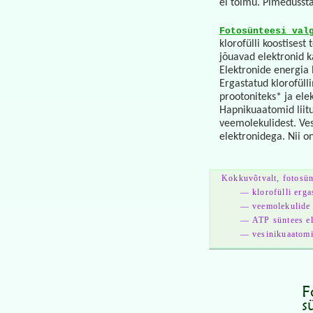
ei toimu. Pimedussta
Fotosünteesi val
klorofülli koostises
jõuavad elektronid k
Elektronide energia 
Ergastatud klorofüll
prootoniteks* ja elek
Hapnikuaatomid liit
veemolekulidest. Ves
elektronidega. Nii o
Kokkuvõtvalt, fotosü
— klorofülli erga
— veemolekulide 
— ATP süntees ele
— vesinikuaatomi
F
s