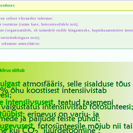
looduses
on sellest võrrandist tuletatav:
 tootmine (taime kasv, heterotroofidele toit);
ne (organismidele, sh taimedele endile hingamiseks, hapnikuaatomitest moo
raviolettkiirguse eest);
 sidumine atmosfäärist
kiirus sõltub
ulgast
atmosfääris, selle sisalduse tõus
% õhu koostisest intensiivistab
esi;
e intensiivsusest
, teatud tasemeni
valgustatus intensiivistab fotosünteesi
tüübist
; erinevus on varju- ja
mede ja paljude teiste puhul;
tugevusest
, fotosünteesile mõjub nii ta
ne kui CO
"juurdetoomine";
2