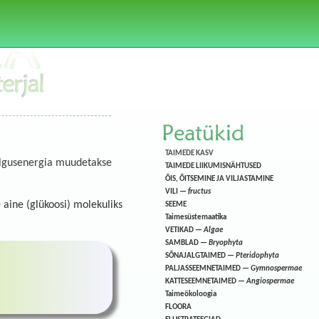
Peatükid
TAIMEDE KASV
valgusenergia muudetakse
TAIMEDE LIIKUMISNÄHTUSED
ÕIS, ÕITSEMINE JA VILJASTAMINE
VILI —
fructus
 aine (glükoosi) molekuliks
SEEME
Taimesüstemaatika
VETIKAD —
Algae
SAMBLAD —
Bryophyta
SÕNAJALGTAIMED —
Pteridophyta
PALJASSEEMNETAIMED —
Gymnospermae
KATTESEEMNETAIMED —
Angiospermae
Taimeökoloogia
FLOORA