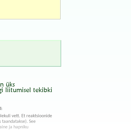
on üks
liitumisel tekibki
d:
ekuli vett. Et reaktsioonide
s taandatakse). See
aine ja hapniku