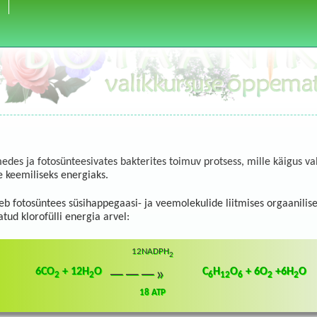
edes ja fotosünteesivates bakterites toimuv protsess, mille käigus 
e keemiliseks energiaks.
b fotosüntees süsihappegaasi- ja veemolekulide liitmises orgaanilise
tud klorofülli energia arvel:
12NADPH
2
6CO
+ 12H
O
C
H
O
+ 6O
+6H
O
———»
2
2
6
12
6
2
2
18 ATP