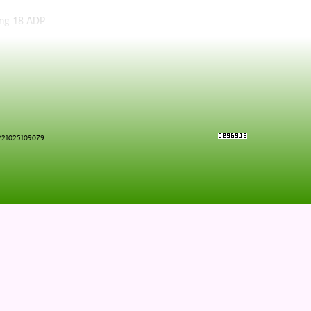
ing 18 ADP
Post:
Tamme Gümnaasium
0221025109079
Tamme pst 24a
50404 Tartu
fon: 7428880, fax: 7428744
mitte protistidena). Seeneriigi jaotamine