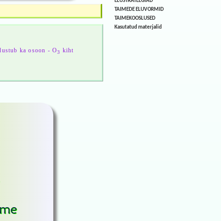
ELUSTRATEEGIAD
TAIMEDE ELUVORMID
TAIMEKOOSLUSED
Kasutatud materjalid
dustub ka osoon - O
kiht
3
;
ime