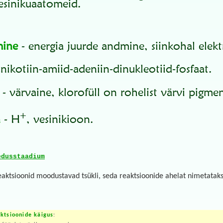
esinikuaatomeid.
mine
- energia juurde andmine, siinkohal elekt
nikotiin-amiid-adeniin-dinukleotiid-fosfaat.
- värvaine, klorofüll on rohelist värvi pigmen
+
n
- H
, vesinikioon.
edusstaadium
aktsioonid moodustavad tsükli, seda reaktsioonide ahelat nimetatak
ktsioonide käigus
: