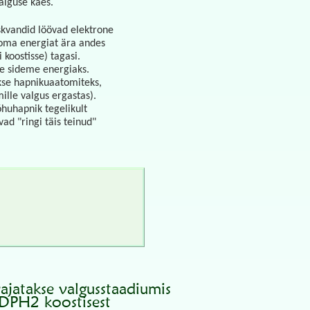
alguse käes.
skvandid löövad elektrone
e oma energiat ära andes
koostisse) tagasi.
se sideme energiaks.
kse hapnikuaatomiteks,
ille valgus ergastas).
huhapnik tegelikult
ad "ringi täis teinud"
ajatakse valgusstaadiumis
DPH2 koostisest