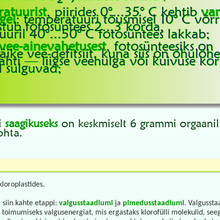
atuurist
, piirides 0°...35° C kehtib
van
gel
: temperatuuri tõusmisel 10° C võr
istub fotosüntees 2...3 korda,
uril 40°...50° C fotosüntees lakkab;
vee-ainevahetusest
, fotosünteesiks on
ike vee-defitsiit, kuna siis on õhulõh
lahti — liigse veehulga või kuivuse kor
 sulguvad;
i
saagikuseks
on keskmiselt 6 grammi orgaanili
ohta.
loroplastides.
e siin kahte etappi:
valgusstaadiumi
ja
pimedusstaadiumi
. Valgusst
 toimumiseks valgusenergiat, mis ergastaks klorofülli molekulid, s