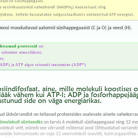
fäärist süsihappegaasi,
a vesinikuaatomid vaheühendi (NADPH
) koosseisust ning
2
lükoos. Selleks kasutatakse valgusstaadiumis sünteesitud ATP energiat.
oosi moodustavad aatomid süsihappegaasist (C ja O) ja veest (H).
htsamad protsessid
on:
 sidumine atmosfäärist;
es;
DP) ja ATP algse seisundi taastumine (ADP*)
iindifosfaat, aine, mille molekuli koostises 
ääk vähem kui ATP-l; ADP ja fosforhappejäägi 
tunud side on väga energiarikas.
ud üldvõrrandist on leitavad protsessides osalevate ainete vahekorra
imolekuli sünteesiks
on tarvis 6 molekuli süsihappegaasi ning 12 mol
molekuli vett, esineb see võrrandi mõlemal pool (lihtsustatud variandi
oonide toimumiseks on vaja 12 veemolekuli osavõtt, kuid orgaanilise 