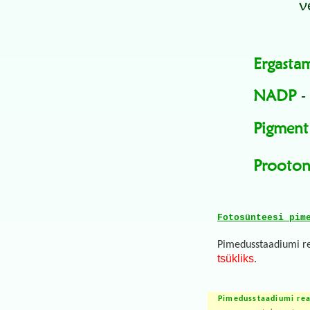
v
Ergasta
NADP
- 
Pigment
Prooto
Fotosünteesi pim
Pimedusstaadiumi re
tsükliks
.
Pimedusstaadiumi rea