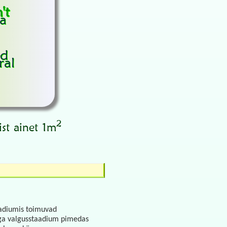
't
ra
ed
ral
2
st ainet 1m
aadiumis toimuvad
eega valgusstaadium pimedas