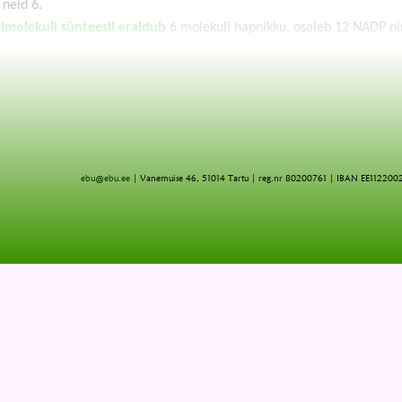
 neid 6.
imolekuli sünteesil eraldub
6 molekuli hapnikku, osaleb 12 NADP n
ebu@ebu.ee
| Vanemuise 46, 51014 Tartu | reg.nr 80200761 | IBAN EE11220
 Tokko
asiumi bioloog
@tamme.tartu.ee
Tele
Õppematerjali kopeerimine ja paljundamine autori loata on keelatud
kse arvestada tõigaga, et see kajastab mõnevõrra varasemaid vaateid. Vetikaid on käsitletud taimeriigi osana (ja 
hõimkondadeks ei lange päris kokku "Üldbioloogia II osas" tooduga.
Õppematerjal on valminud Keskkonnafondi Tartumaa osakonna materiaalsel toel, 1998...1999
kud mistahes märkuste, paranduste ja täpsustuste eest. Konspekt on osaliselt
nanenud. Ootame ka uusi kasulikke veebiviiteid.