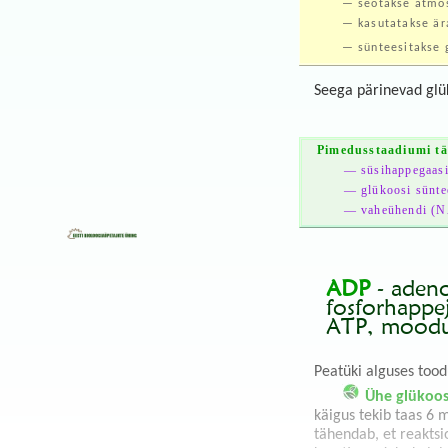
— seotakse atmos
— kasutatakse är
— sünteesitakse g
Seega pärinevad glük
Pimedusstaadiumi tä
— süsihappegaasi
— glükoosi sünte
— vaheühendi (NA
ADP
- adenos
fosforhappej
ATP, moodus
Peatüki alguses tood
Ühe glükoos
käigus tekib taas 6 
tähendab, et reaktsi