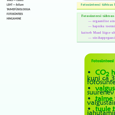
VARS —
caulis
Fotosünteesi tähtsus 
LEHT —
folium
TAIMEFÜSIOLOOGIA
FOTOSÜNTEES
Fotosünteesi tähtsus
HINGAMINE
— orgaanilise aine
— hapniku tootmi
kaitseb Maad liigse ult
— süsihappegaasi
Fotosünteesi 
•
CO
h
2
kuni ca 3
fotosünte
•
valgus
suurenev 
•
taime 
valgustai
•
tuule 
jahutami