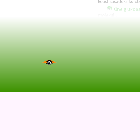
koostisosadeks kulub
Ühe glükoos
molekuli.
Koostanud ©
Urmas
Tartu Tamme Gümna
Elektronpost:
tokko
Õppematerjali lugejal paluta
Autor ja toimetajad on tänuli
va