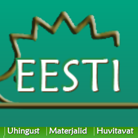
Ühingust
Materjalid
Huvitavat