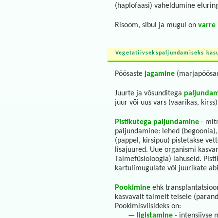
(haplofaasi) vaheldumine eluring
Risoom, sibul ja mugul on
varre
Vegetatiivsekspaljundamiseks kas
Põõsaste
jagamine
(marjapõõsad
Juurte ja võsunditega
paljunda
juur või uus vars (vaarikas, kirss)
Pistikutega paljundamine
- mit
paljundamine: lehed (begoonia), 
(pappel, kirsipuu) pistetakse vet
lisajuured. Uue organismi kasva
Taimefüsioloogia) lahuseid. Pist
kartulimugulate või juurikate abi
Pookimine
ehk transplantatsioo
kasvavalt taimelt teisele (paran
Pookimisviisideks on:
—
ligistamine
- intensiivse 