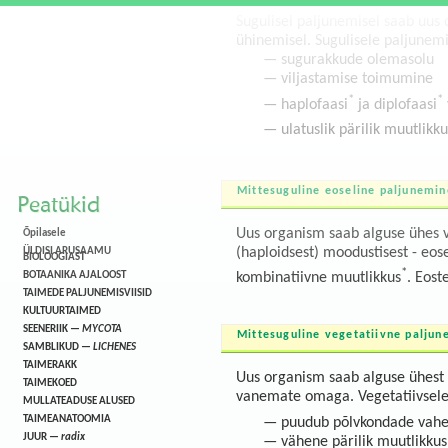
Sugulisel paljunemisel saab uus
ühinemisel. Sugulisele paljunemi
— sugurakkude olemasolu
— viljastamise toimumine
*
*
— haplofaasi
ja diplofaasi
— ulatuslik pärilik muutlikku
Mittesuguline eoseline paljunemin
Peatükid
Uus organism saab alguse ühes
Õpilasele
(haploidsest) moodustisest - eos
ÜLDISI ARUSAAMU
BIOLOOGIAST
*
BOTAANIKA AJALOOST
kombinatiivne muutlikkus
. Eost
TAIMEDE PALJUNEMISVIISID
KULTUURTAIMED
SEENERIIK —
MYCOTA
Mittesuguline vegetatiivne paljun
SAMBLIKUD —
LICHENES
TAIMERAKK
Uus organism saab alguse ühest 
TAIMEKOED
vanemate omaga. Vegetatiivsele 
MULLATEADUSE ALUSED
TAIMEANATOOMIA
— puudub põlvkondade vah
JUUR —
radix
— vähene pärilik muutlikkus