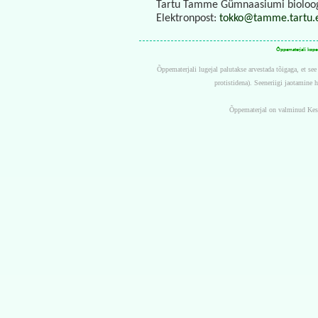
Tartu Tamme Gümnaasiumi bioloo
Elektronpost:
tokko@tamme.tartu.
Õppematerjali kopee
Õppematerjali lugejal palutakse arvestada tõigaga, et se
protistidena). Seeneriigi jaotamine
Õppematerjal on valminud Kesk