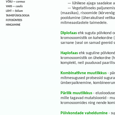
VÕSU —
cormus
— lühikese ajaga saadakse a
VARS —
caulis
— Vegetatiivseks paljunemise
LEHT —
folium
(maasikas), risoomide (kõrvenõges
TAIMEFÜSIOLOOGIA
pooldumine (üherakulised vetika
FOTOSÜNTEES
mitmeaastastele taimedele.
HINGAMINE
Diplofaas
ehk suguta põlvkond o
kromosoomistik on kahekordne (
sarnane (seal on samad geenid s
Haplofaas
ehk suguline põlvkond
kromosoomistik on ühekordne (ha
komplekt, neil puuduvad paarili
Kombinatiivne muutlikkus
- pä
mitmesugused protsessid sugura
ümberpaiknemine, kombineerumin
Pärilik muutlikkus
- eluslooduse
mille tagavad mutatsioonid - muu
kromosoomides ning nende kom
Põlvkondade vaheldumine
- su