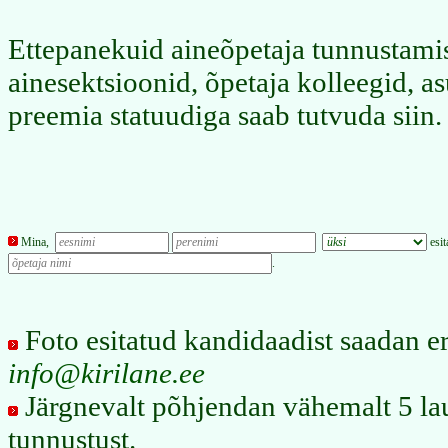
Ettepanekuid aineõpetaja tunnustam
ainesektsioonid, õpetaja kolleegid, as
preemia statuudiga saab tutvuda
siin
.
Mina,
esit
.
Foto esitatud kandidaadist saadan er
info@kirilane.ee
Järgnevalt põhjendan vähemalt 5 lau
tunnustust.