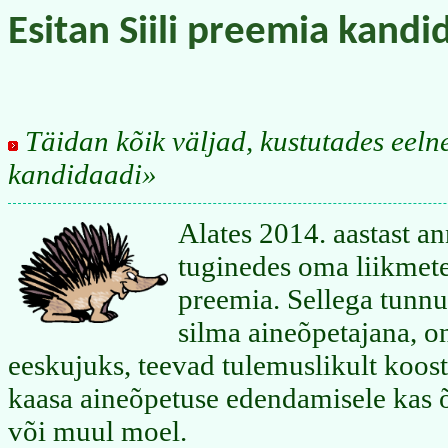
Esitan Siili preemia kandi
Täidan kõik väljad, kustutades eelne
kandidaadi»
Alates 2014. aastast a
tuginedes oma liikmete 
preemia. Sellega tunnu
silma aineõpetajana, o
eeskujuks, teevad tulemuslikult koos
kaasa aineõpetuse edendamisele kas 
või muul moel.