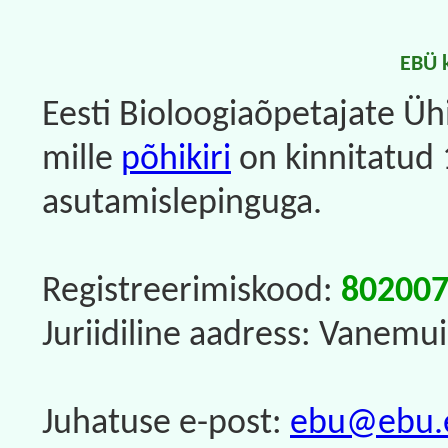
EBÜ 
Eesti Bioloogiaõpetajate Ü
mille
põhikiri
on kinnitatud 
asutamislepinguga.
Registreerimiskood:
80200
Juriidiline aadress: Vanemu
Juhatuse e-post:
ebu@ebu.