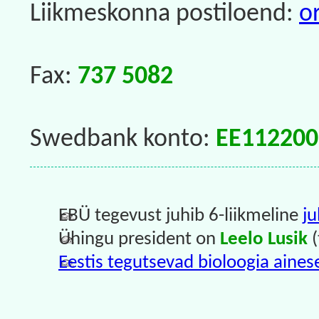
Liikmeskonna postiloend:
o
Fax:
737 5082
Swedbank konto:
EE112200
EBÜ tegevust juhib 6-liikmeline
j
Ühingu president on
Leelo Lusik
(
Eestis tegutsevad bioloogia aines