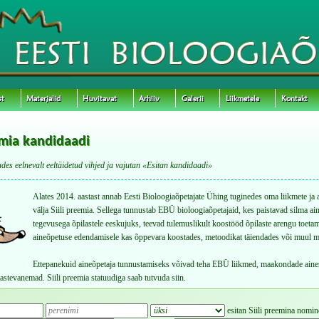
st
Materjalid
Huvitavat
Arhiiv
Galerii
Liikmetele
Kontakt
eemia kandidaadi
des eelnevalt eeltäidetud vihjed ja vajutan «Esitan kandidaadi»
Alates 2014. aastast annab Eesti Bioloogiaõpetajate Ühing tuginedes oma liikmete ja 
välja Siili preemia. Sellega tunnustab EBÜ bioloogiaõpetajaid, kes paistavad silma ai
tegevusega õpilastele eeskujuks, teevad tulemuslikult koostööd õpilaste arengu toeta
aineõpetuse edendamisele kas õppevara koostades, metoodikat täiendades või muul m
Ettepanekuid aineõpetaja tunnustamiseks võivad teha EBÜ liikmed, maakondade ainese
 lastevanemad. Siili preemia statuudiga saab tutvuda
siin
.
esitan Siili preemina nomi