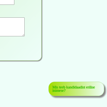
Mis teeb kandidaadist erilise
inimese?