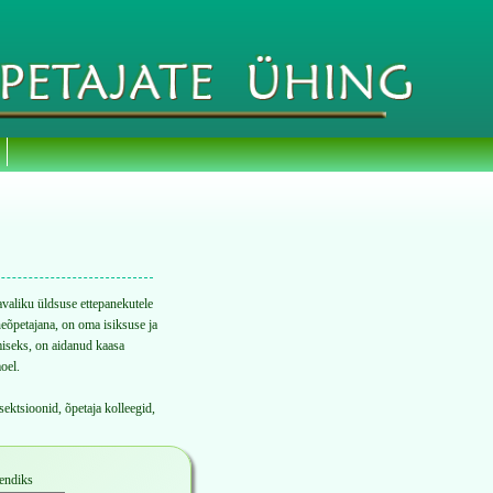
avaliku üldsuse ettepanekutele
neõpetajana, on oma isiksuse ja
miseks, on aidanud kaasa
oel.
ktsioonid, õpetaja kolleegid,
nendiks