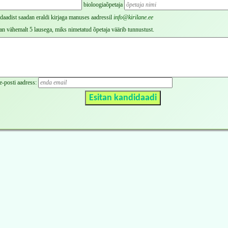
bioloogiaõpetaja
daadist saadan eraldi kirjaga manuses aadressil
info@kirilane.ee
n vähemalt 5 lausega, miks nimetatud õpetaja väärib tunnustust.
e-posti aadress: