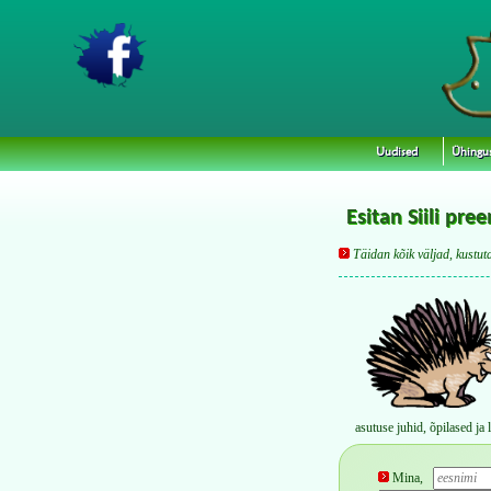
Uudised
Ühingu
Esitan Siili pr
Täidan kõik väljad, kustuta
asutuse juhid, õpilased ja
Mina,