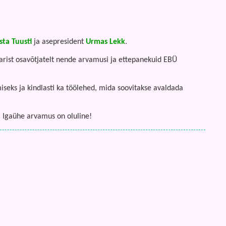
sta Tuusti
ja asepresident
Urmas Lekk
.
narist osavõtjatelt nende arvamusi ja ettepanekuid EBÜ
seks ja kindlasti ka töölehed, mida soovitakse avaldada
. Igaühe arvamus on oluline!