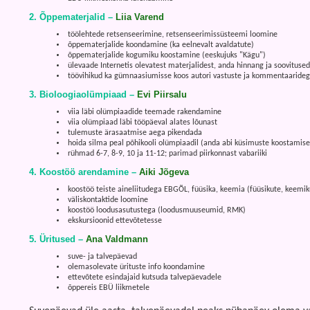
2. Õppematerjalid –
Liia Varend
töölehtede retsenseerimine, retsenseerimissüsteemi loomine
õppematerjalide koondamine (ka eelnevalt avaldatute)
õppematerjalide kogumiku koostamine (eeskujuks "Kägu")
ülevaade Internetis olevatest materjalidest, anda hinnang ja soovitused
töövihikud ka gümnaasiumisse koos autori vastuste ja kommentaaride
3. Bioloogiaolümpiaad –
Evi Piirsalu
viia läbi olümpiaadide teemade rakendamine
viia olümpiaad läbi tööpäeval alates lõunast
tulemuste ärasaatmise aega pikendada
hoida silma peal põhikooli olümpiaadil (anda abi küsimuste koostamise
rühmad 6-7, 8-9, 10 ja 11-12; parimad piirkonnast vabariiki
4. Koostöö arendamine –
Aiki Jõgeva
koostöö teiste aineliitudega EBGÕL, füüsika, keemia (füüsikute, keemi
väliskontaktide loomine
koostöö loodusasutustega (loodusmuuseumid, RMK)
ekskursioonid ettevõtetesse
5. Üritused –
Ana Valdmann
suve- ja talvepäevad
olemasolevate ürituste info koondamine
ettevõtete esindajaid kutsuda talvepäevadele
õppereis EBÜ liikmetele