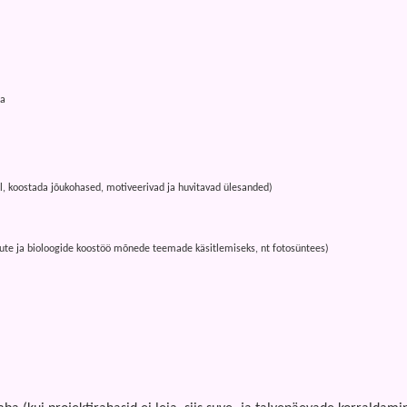
ga
l, koostada jõukohased, motiveerivad ja huvitavad ülesanded)
kute ja bioloogide koostöö mõnede teemade käsitlemiseks, nt fotosüntees)