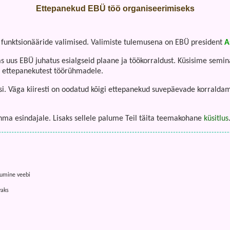
Ettepanekud EBÜ töö organiseerimiseks
 funktsionääride valimised. Valimiste tulemusena on EBÜ president
A
as uus EBÜ juhatus esialgseid plaane ja töökorraldust. Küsisime semi
te ettepanekutest töörühmadele.
. Väga kiiresti on oodatud kõigi ettepanekud suvepäevade korraldami
hma esindajale. Lisaks sellele palume Teil täita teemakohane
küsitlus
gumine veebi
vaks