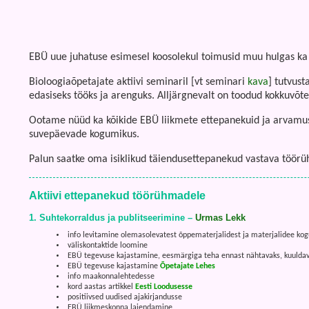
EBÜ uue juhatuse esimesel koosolekul toimusid muu hulgas ka
Bioloogiaõpetajate aktiivi seminaril [vt seminari
kava
] tutvust
edasiseks tööks ja arenguks. Alljärgnevalt on toodud kokkuvõ
Ootame nüüd ka kõikide EBÜ liikmete ettepanekuid ja arvamusi
suvepäevade kogumikus.
Palun saatke oma isiklikud täiendusettepanekud vastava töörü
Aktiivi ettepanekud töörühmadele
1. Suhtekorraldus ja publitseerimine –
Urmas Lekk
info levitamine olemasolevatest õppematerjalidest ja materjalidee ko
väliskontaktide loomine
EBÜ tegevuse kajastamine, eesmärgiga teha ennast nähtavaks, kuulda
EBÜ tegevuse kajastamine
Õpetajate Lehes
info maakonnalehtedesse
kord aastas artikkel
Eesti Loodusesse
positiivsed uudised ajakirjandusse
EBÜ liikmeskonna laiendamine