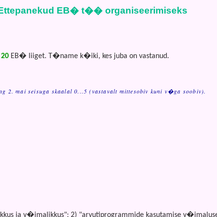
Ettepanekud EB� t�� organiseerimiseks
 20
EB� liiget. T�name k�iki, kes juba on vastanud.
 2. mai seisuga skaalal 0...5 (vastavalt mittesobiv kuni v�ga soobiv).
ikkus ja v�imalikkus"; 2) "arvutiprogrammide kasutamise v�imalus