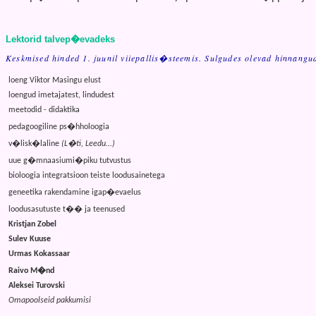
Lektorid talvep�evadeks
Keskmised hinded 1. juunil viiepallis�steemis. Sulgudes olevad hinnangud
loeng Viktor Masingu elust
loengud imetajatest, lindudest
meetodid - didaktika
pedagoogiline ps�hholoogia
v�lisk�laline
(L�ti, Leedu...)
uue g�mnaasiumi�piku tutvustus
bioloogia integratsioon teiste loodusainetega
geneetika rakendamine igap�evaelus
loodusasutuste t�� ja teenused
Kristjan Zobel
Sulev Kuuse
Urmas Kokassaar
Raivo M�nd
Aleksei Turovski
Omapoolseid pakkumisi