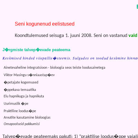
Seni kogunenud eelistused
Koondtulemused seisuga 1. juuni 2008. Seni on vastanud
vaid
J�rgmiste talvep�evade peateema
Keskmised hinded viiepallis�steemis. Sulgudes on toodud keskmine hinnang
Ainetevaheline integratsioon - bioloogia seos teiste loodusainetega
Viktor Masingu s�nniaastap�ev
�petajate kogemused
�ppekava temaatika
Elu hapnikuga ja hapnikuta
Uurimuslik �pe
Praktiline loodus�pe
Arvutite kasutamine bioloogias
Omapoolseid pakkumisi
Talvep�evade peateemaks pakuti: 1) "praktilise loodus�ppe vajal