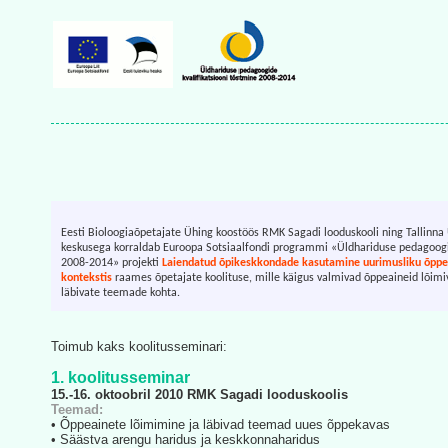
Eesti Bioloogiaõpetajate Ühing koostöös RMK Sagadi looduskooli ning Tallinna 
keskusega korraldab Euroopa Sotsiaalfondi programmi «Üldhariduse pedagoogid
2008-2014» projekti
Laiendatud õpikeskkondade kasutamine uurimusliku õpp
kontekstis
raames õpetajate koolituse, mille käigus valmivad õppeaineid lõimi
läbivate teemade kohta.
Toimub kaks koolitusseminari:
1. koolitusseminar
15.-16. oktoobril 2010 RMK Sagadi looduskoolis
Teemad:
• Õppeainete lõimimine ja läbivad teemad uues õppekavas
• Säästva arengu haridus ja keskkonnaharidus