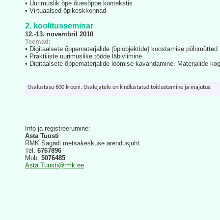
• Uurimuslik õpe õuesõppe kontekstis
• Virtuaalsed õpikeskkonnad
2. koolitusseminar
12.-13. novembril 2010
Teemad:
• Digitaalsete õppematerjalide (õpiobjektide) koostamise põhimõtted
• Praktiliste uurimuslike tööde läbiviimine
• Digitaalsete õppematerjalide loomise kavandamine. Materjalide ko
Osalustasu 600 krooni. Osalejatele on kindlustatud toitlustamine ja majutus.
Info ja registreerumine:
Asta Tuusti
RMK Sagadi metsakeskuse arendusjuht
Tel.
6767896
Mob.
5076485
Asta.Tuusti@rmk.ee