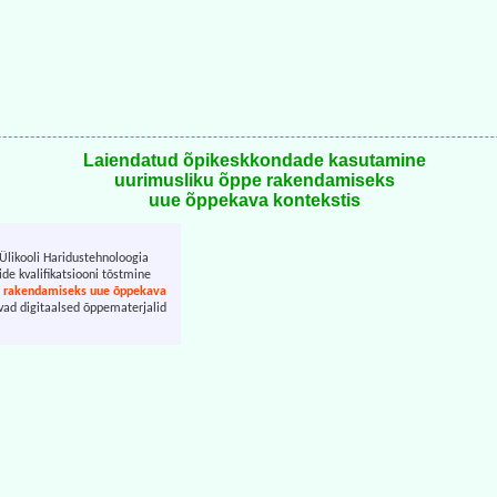
Laiendatud õpikeskkondade kasutamine
uurimusliku õppe rakendamiseks
uue õppekava kontekstis
Ülikooli Haridustehnoloogia
e kvalifikatsiooni tõstmine
e rakendamiseks uue õppekava
vad digitaalsed õppematerjalid