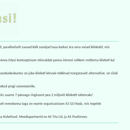
ti, paralleelselt saavad kõik soovijad tuua kodust ära oma vanad kilekotid, mis
gune Anna Edasi kontseptsioon võimaldab panna inimesi rohkem mõtlema kilekoti kui
uskeskustes on juba kilekoti kõrvale tekkinud märgatavalt alternatiive, on siiski
ooksul prügi sünonüümiks.
siis saame 7 päevaga ringlusest pea 2 miljonit kilekotti vähemaks!
koti meeskonna taga on noorte organisatsioon JCI GO Koda, mis tegeleb
a Rohelised. Meediapartnerid on AS Trio LSL ja AS Postimees.