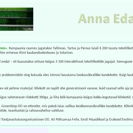
Samm»
. Kampaania raames jagatakse Tallinnas, Tartus ja Pärnus laiali 6 200 tasuta tekstiilkot
ies erinevas Rimi kaubanduskeskuses ja Solarises.
al endal – nii kaasatakse ürituse käigus 3 100 interaktiivset tekstiilkottide jagajat. Seesu
obleemidele ning kutsuda üles inimesi kasutama loodussõbralikke kandekotte. Kuigi kauband
ev või pehme materjal. Kilekott on napilt ühe generatsiooni vanune, kuid saanud selle aja j
us vahetatavat riidekotti 300ga, ja liita kõik kampaania käigus kokku kogutavad kilekotid, 
GreenStep OÜ on ettevõte, mis pakub laias valikus keskkonnasõbralikke kandekotte. Killer
tide, teavitustöö ja rahvusvahelise suhtluse.
ootjavastutusorganisatsioon OÜ, AS Põltsamaa Felix, Eesti Maaülikool ja Erakond Eestima