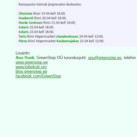
Kampaania toimub järgnevates keskustes:
Ülemiste
Rimi 19.04 kell 16:00,
Haabersti
Rimi 20.04 kell 16:00,
Norde Centrumi
Rimi 21.04 kell 16:00,
Solaris
22.04 kell 16:00,
Solaris
23.04 kell 16:00,
Tartu
Rimi Hüpermarket
Lõunakeskuses
24.04 kell 12:00,
Pärnu
Rimi Hüpermarket
Kaubamajakas
25.04 kell 12:00.
Lisainfo:
Anu Vunk
, GreenStep OÜ turundusjuht:
anu@greenstep.ee
, telefo
www.greenstep.ee
www.killerkott.org
blog.greenstep.ee
facebook.com/GreenStep