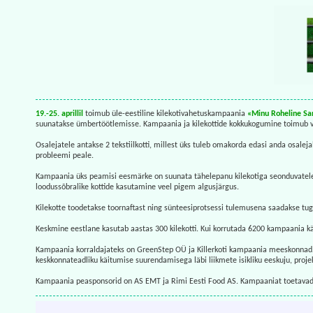
19.-25. aprillil
toimub üle-eestiline kilekotivahetuskampaania
«Minu Roheline 
suunatakse ümbertöötlemisse. Kampaania ja kilekottide kokkukogumine toimub vi
Osalejatele antakse 2 tekstiilkotti, millest üks tuleb omakorda edasi anda osalej
probleemi peale.
Kampaania üks peamisi eesmärke on suunata tähelepanu kilekotiga seonduvatele pr
loodussõbralike kottide kasutamine veel pigem algusjärgus.
Kilekotte toodetakse toornaftast ning sünteesiprotsessi tulemusena saadakse tug
Keskmine eestlane kasutab aastas 300 kilekotti. Kui korrutada 6200 kampaania käig
Kampaania korraldajateks on GreenStep OÜ ja Killerkoti kampaania meeskonnad. 
keskkonnateadliku käitumise suurendamisega läbi liikmete isikliku eeskuju, projek
Kampaania peasponsorid on AS EMT ja Rimi Eesti Food AS. Kampaaniat toetavad T