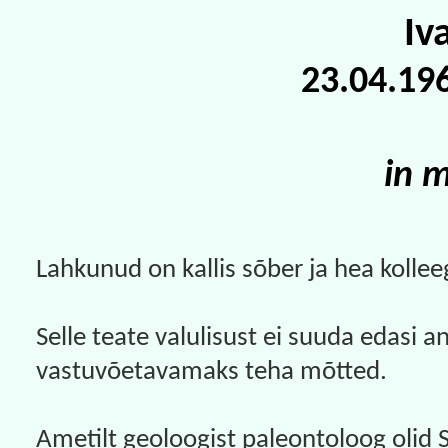
Iv
23.04.19
in 
Lahkunud on kallis sõber ja hea kollee
Selle teate valulisust ei suuda edasi 
vastuvõetavamaks teha mõtted.
Ametilt geoloogist paleontoloog olid 