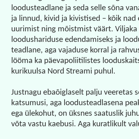
loodusteadlane ja seda selle sõna va
ja linnud, kivid ja kivistised – kõik nad
uurimist ning mõistmist väärt. Viljaka
loodushariduse edendamiseks ja loodu
teadlane, aga vajaduse korral ja rahvu
lööma ka päevapoliitilistes looduskaits
kurikuulsa Nord Streami puhul.
Justnagu ebaõiglaselt palju veeretas 
katsumusi, aga loodusteadlasena peaks
ega ülekohut, on üksnes saatuslik juhu
võta vastu kaebusi. Aga kuratlikult valu