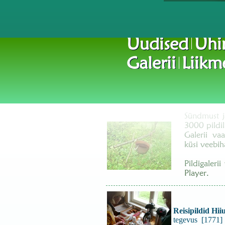
Uudised
Ühi
Hiiumaal
Galerii
Liikm
25. kuni 27. augustini 2008. 
initsiatiivil korraldatatud su
Sündmust j
3000 pild
Galerii vaa
küsi veebih
Pildigaler
Player
.
Reisipildid Hi
tegevus [1771]