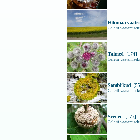
Hiiumaa vaate
Galerii vaatamiseks
Taimed
[174]
Galerii vaatamiseks
Samblikud
[55
Galerii vaatamiseks
Seened
[175]
Galerii vaatamiseks